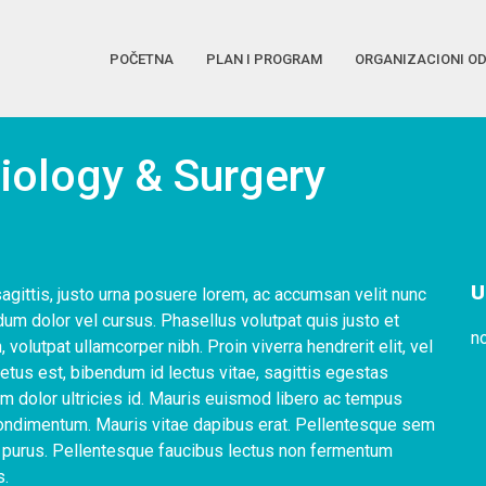
POČETNA
PLAN I PROGRAM
ORGANIZACIONI O
diology & Surgery
U
sagittis, justo urna posuere lorem, ac accumsan velit nunc
um dolor vel cursus. Phasellus volutpat quis justo et
n
, volutpat ullamcorper nibh. Proin viverra hendrerit elit, vel
tus est, bibendum id lectus vitae, sagittis egestas
m dolor ultricies id. Mauris euismod libero ac tempus
condimentum. Mauris vitae dapibus erat. Pellentesque sem
nia purus. Pellentesque faucibus lectus non fermentum
s.