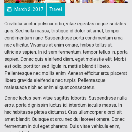
March 2, 2017
Travel
Curabitur auctor pulvinar odio, vitae egestas neque sodales
quis. Sed nulla massa, tristique id dolor sit amet, tempor
condimentum nunc. Suspendisse porta condimentum urna
nec efficitur. Vivamus at enim ornare, finibus tellus ut,
ultricies sapien. In id sem fermentum, tempor tellus in, porta
sapien. Donec quis eleifend diam, eget molestie elit. Morbi
est odio, porttitor sed ligula in, mattis blandit libero.
Pellentesque nec mollis enim. Aenean efficitur arcu placerat
libero gravida eleifend a nec turpis. Pellentesque
malesuada nibh ac enim aliquet consectetur.
Donec luctus sem vitae sagittis lobortis. Suspendisse nulla
eros, porta dignissim luctus id, interdum iaculis massa. In
hac habitasse platea dictumst. Cras ullamcorper a orci sit
amet blandit. Quisque at arcu nec dui laoreet ornare. Donec
fermentum in dui eget pharetra. Duis vitae vehicula enim,