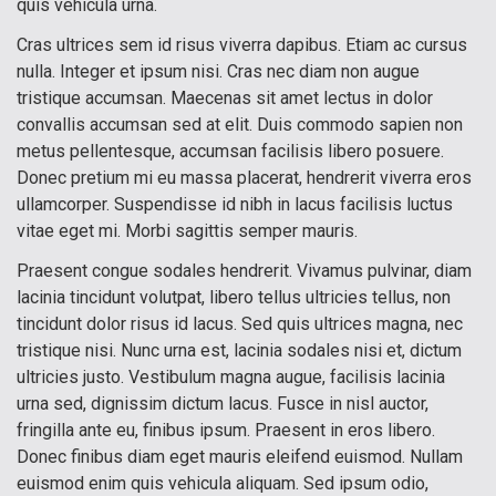
quis vehicula urna.
Cras ultrices sem id risus viverra dapibus. Etiam ac cursus
nulla. Integer et ipsum nisi. Cras nec diam non augue
tristique accumsan. Maecenas sit amet lectus in dolor
convallis accumsan sed at elit. Duis commodo sapien non
metus pellentesque, accumsan facilisis libero posuere.
Donec pretium mi eu massa placerat, hendrerit viverra eros
ullamcorper. Suspendisse id nibh in lacus facilisis luctus
vitae eget mi. Morbi sagittis semper mauris.
Praesent congue sodales hendrerit. Vivamus pulvinar, diam
lacinia tincidunt volutpat, libero tellus ultricies tellus, non
tincidunt dolor risus id lacus. Sed quis ultrices magna, nec
tristique nisi. Nunc urna est, lacinia sodales nisi et, dictum
ultricies justo. Vestibulum magna augue, facilisis lacinia
urna sed, dignissim dictum lacus. Fusce in nisl auctor,
fringilla ante eu, finibus ipsum. Praesent in eros libero.
Donec finibus diam eget mauris eleifend euismod. Nullam
euismod enim quis vehicula aliquam. Sed ipsum odio,